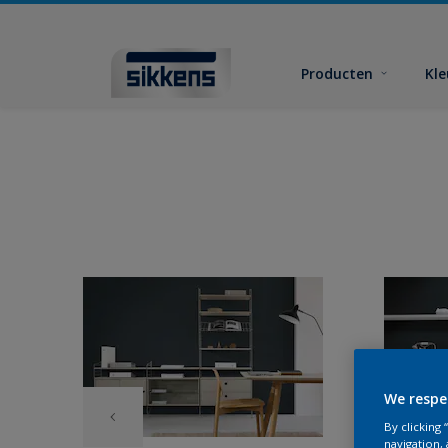
Producten
Kl
We respe
By clicking
navigation, 