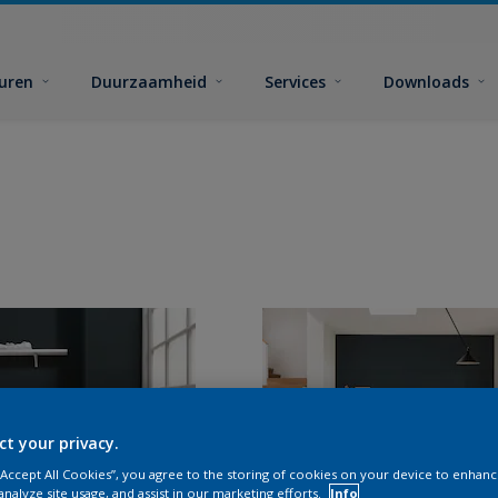
euren
Duurzaamheid
Services
Downloads
ct your privacy.
 “Accept All Cookies”, you agree to the storing of cookies on your device to enhanc
analyze site usage, and assist in our marketing efforts.
Info