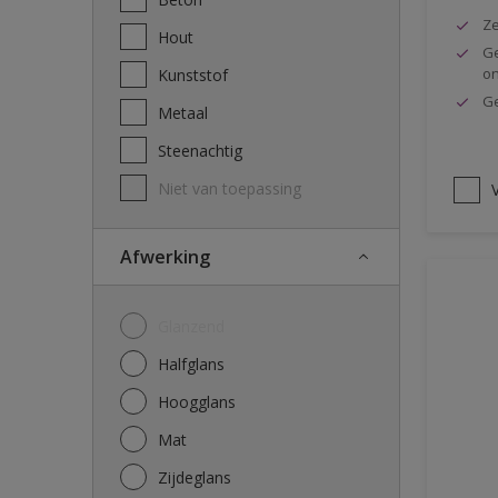
Ze
Hout
Ge
o
Kunststof
Ge
Metaal
Steenachtig
Niet van toepassing
V
Afwerking
Glanzend
Halfglans
Hoogglans
Mat
Zijdeglans