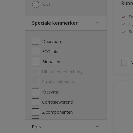
Rubbo
N.v.t
Ex
Speciale kenmerken
Hu
Sn
Duurzaam
ECO label
Biobased
V
Uitstekende hechting
Strak eindresultaat
Krasvast
Corrosiewerend
2 componenten
Decontamineerbaarheid
Prijs
attest