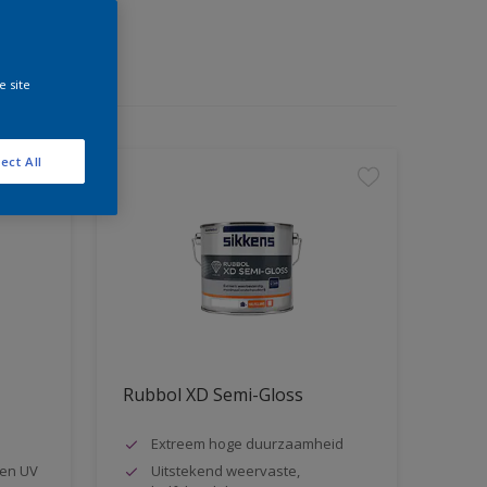
e site
ect All
Rubbol XD Semi-Gloss
Extreem hoge duurzaamheid
en UV
Uitstekend weervaste,