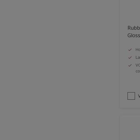
Oplosmiddelvrij
Onderzijde galerijen
Rubb
Huidvet resistent
Glos
Schrobklasse 2
Ho
PU gemodificeerd
La
Hoog rendement
VO
co
Speciale spuitkwaliteit
Chemicalienbestendigheid
Structuur
V
4SO
Carbonatatieremmend
Extreem buitenduurzaam
Schrobklasse 1