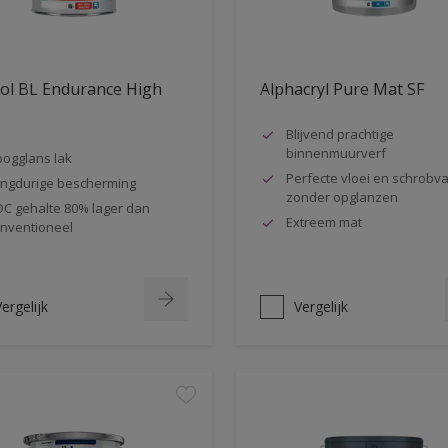
ol BL Endurance High
Alphacryl Pure Mat SF
s
Blijvend prachtige
binnenmuurverf
ogglans lak
Perfecte vloei en schrobva
ngdurige bescherming
zonder opglanzen
C gehalte 80% lager dan
Extreem mat
nventioneel
ergelijk
Vergelijk