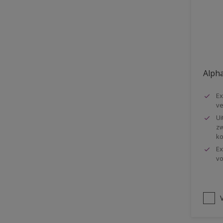
Vloer
Voorbehandeling
Gemakkelijk verwerkbaar
Elastisch
Alpha
Huidvetbestendig
Ex
1 pot systeem
ve
Impregneren
Ui
zw
ko
Ex
vo
V