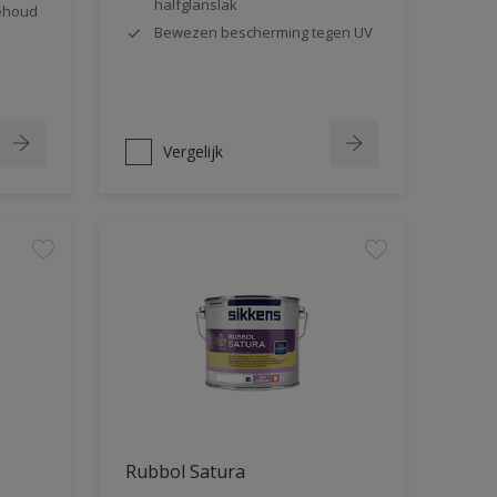
halfglanslak
behoud
Bewezen bescherming tegen UV
Vergelijk
Rubbol Satura