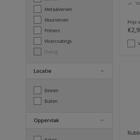
Vo
Metaalverven
Muurverven
Prijs 
€2,9
Primers
Vloercoatings
V
Overig
Locatie
Binnen
Buiten
Oppervlak
Rubb
Beton