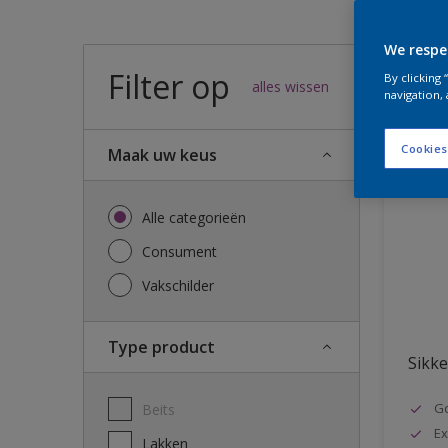
We respe
Filter op
47
result
By clicking
alles wissen
navigation, 
Cookies
Maak uw keus
Alle categorieën
Consument
Vakschilder
Type product
Sikke
G
Beits
Ex
Lakken