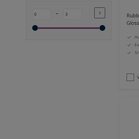
Lange open tijd
-
Rubbo
Wasbaar
Glos
Sneldrogend
Geschikt voor vochtige
Hu
ruimten
Ex
Sn
Transparant
Bacteriebestendig
Beter reinigbaar
V
Damp-open
Winterkwaliteit
Isolerend
Langdurig hoge glans
Metallic
nageisoleerde gevels