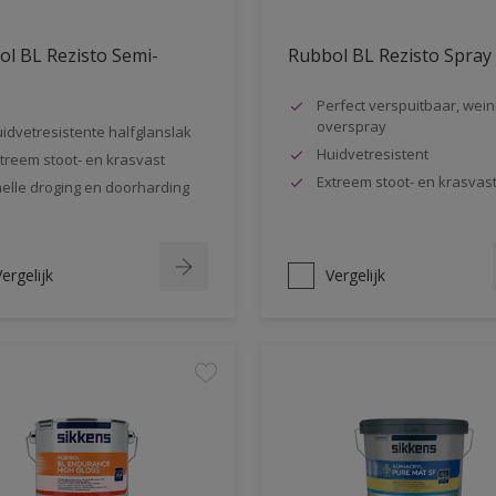
l BL Rezisto Semi-
Rubbol BL Rezisto Spray
s
Perfect verspuitbaar, wein
overspray
idvetresistente halfglanslak
Huidvetresistent
treem stoot- en krasvast
Extreem stoot- en krasvas
elle droging en doorharding
ergelijk
Vergelijk