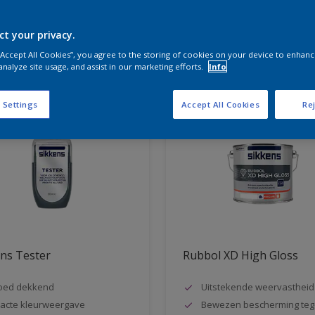
ct your privacy.
aten voor jou
 “Accept All Cookies”, you agree to the storing of cookies on your device to enhanc
analyze site usage, and assist in our marketing efforts.
Info
 Settings
Accept All Cookies
Rej
ns Tester
Rubbol XD High Gloss
oed dekkend
Uitstekende weervastheid
acte kleurweergave
Bewezen bescherming teg