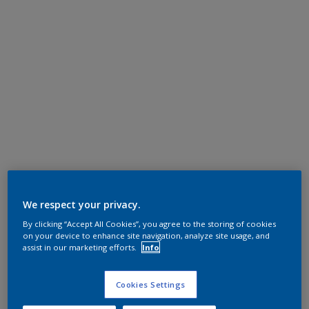
We respect your privacy.
By clicking “Accept All Cookies”, you agree to the storing of cookies
on your device to enhance site navigation, analyze site usage, and
assist in our marketing efforts.
Info
Cookies Settings