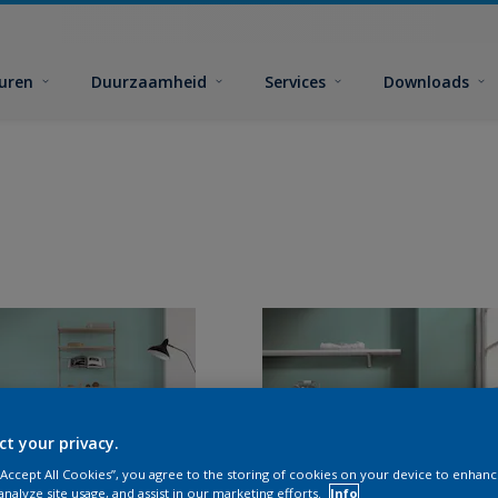
euren
Duurzaamheid
Services
Downloads
ct your privacy.
 “Accept All Cookies”, you agree to the storing of cookies on your device to enhanc
analyze site usage, and assist in our marketing efforts.
Info