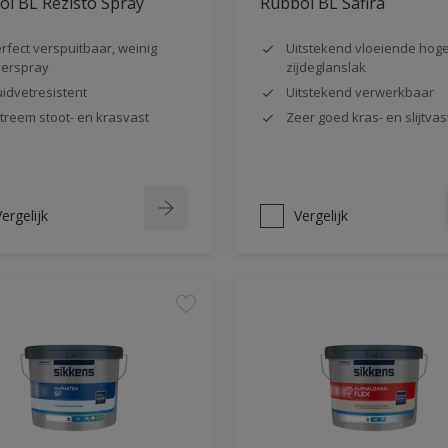
l BL Rezisto Spray
Rubbol BL Safira
rfect verspuitbaar, weinig
Uitstekend vloeiende hog
erspray
zijdeglanslak
idvetresistent
Uitstekend verwerkbaar
treem stoot- en krasvast
Zeer goed kras- en slijtvas
ergelijk
Vergelijk