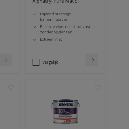
Alphacryl Pure Mat SF
e
Blijvend prachtige
binnenmuurverf
Perfecte vloei en schrobvast
zonder opglanzen
t
Extreem mat
Vergelijk