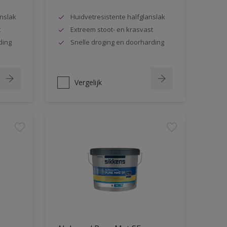
nslak
Huidvetresistente halfglanslak
t
Extreem stoot- en krasvast
ding
Snelle droging en doorharding
Vergelijk