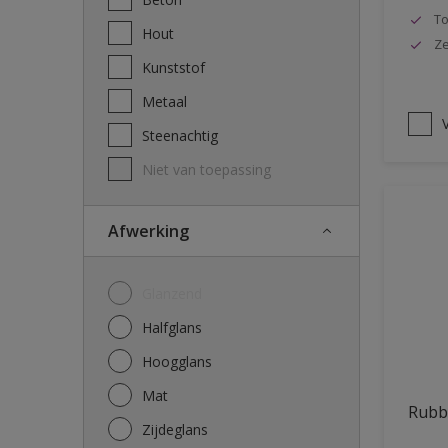
To
Hout
Ze
Kunststof
Metaal
V
Steenachtig
Niet van toepassing
Afwerking
Glanzend
Halfglans
Hoogglans
Mat
Rubb
Zijdeglans