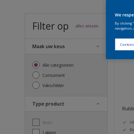
We respe
Filter op
33
result
By clicking
alles wissen
navigation, 
Cookies
Maak uw keus
Alle categorieën
Consument
Vakschilder
Type product
Rubb
Ui
Beits
Be
Lakken