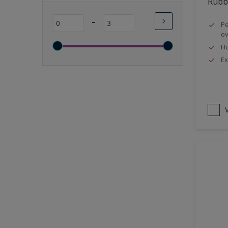
Rubbo
Lange open tijd
-
Pe
Wasbaar
ov
Sneldrogend
Hu
Geschikt voor vochtige
Ex
ruimten
Transparant
Bacteriebestendig
V
Beter reinigbaar
Damp-open
Winterkwaliteit
Isolerend
Langdurig hoge glans
Metallic
nageisoleerde gevels