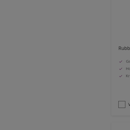
Vloer
Voorbehandeling
Gemakkelijk verwerkbaar
Elastisch
Huidvetbestendig
Rubbo
1 pot systeem
Go
Impregneren
Ho
Kr
V