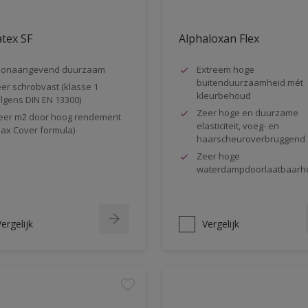
tex SF
Alphaloxan Flex
oonaangevend duurzaam
Extreem hoge
buitenduurzaamheid mét
er schrobvast (klasse 1
kleurbehoud
lgens DIN EN 13300)
Zeer hoge en duurzame
er m2 door hoog rendement
elasticiteit, voeg- en
ax Cover formula)
haarscheuroverbruggend
Zeer hoge
waterdampdoorlaatbaarh
ergelijk
Vergelijk