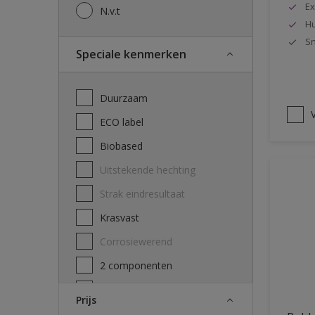
Ex
N.v.t
Hu
Sn
Speciale kenmerken
Duurzaam
V
ECO label
Biobased
Uitstekende hechting
Strak eindresultaat
Krasvast
Corrosiewerend
2 componenten
Decontamineerbaarheid
Prijs
attest