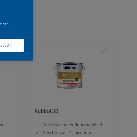
e site
ect All
Rubbol SB
eid
Zeer hoge buitenduurzaamheid
Geschikt voor 4-seizoenen