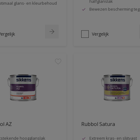
halfglanslak
timaal glans- en kleurbehoud
Bewezen bescherming teg
ergelijk
Vergelijk
ol AZ
Rubbol Satura
tstekende hoogglanslak
Extreem kras- en slijtvast