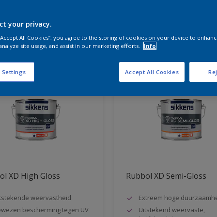
ct your privacy.
aten voor jou
 “Accept All Cookies”, you agree to the storing of cookies on your device to enhanc
analyze site usage, and assist in our marketing efforts.
Info
 Settings
Accept All Cookies
Rej
ol XD High Gloss
Rubbol XD Semi-Gloss
tstekende weervastheid
Extreem hoge duurzaamh
wezen bescherming tegen UV
Uitstekend weervaste,