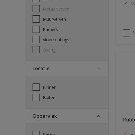
Op
Metaalverven
Muurverven
Primers
V
Vloercoatings
Overig
Locatie
Binnen
Buiten
Oppervlak
Rubb
Ui
Beton