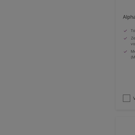
Oplosmiddelvrij
Alpha
Onderzijde galerijen
Huidvet resistent
T
Ze
Schrobklasse 2
vo
PU gemodificeerd
Me
(M
Hoog rendement
Speciale spuitkwaliteit
Chemicalienbestendigheid
Structuur
V
4SO
Carbonatatieremmend
Extreem buitenduurzaam
Schrobklasse 1