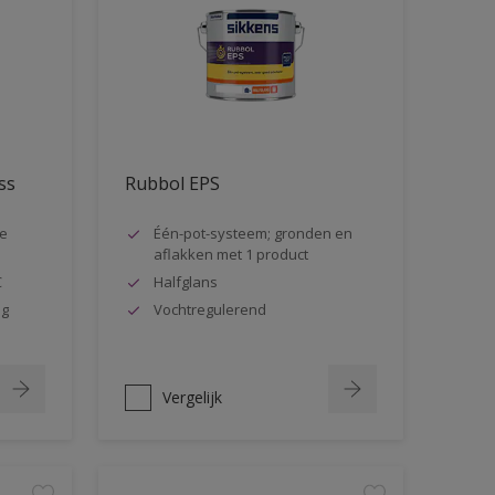
ss
Rubbol EPS
ge
Één-pot-systeem; gronden en
aflakken met 1 product
C
Halfglans
ag
Vochtregulerend
Vergelijk