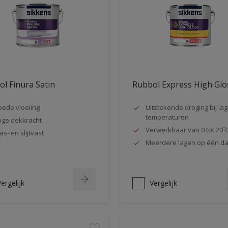
l Finura Satin
Rubbol Express High Glo
ede vloeiing
Uitstekende droging bij la
temperaturen
ge dekkracht
Verwerkbaar van 0 tot 20˚
as- en slijtvast
Meerdere lagen op één d
ergelijk
Vergelijk