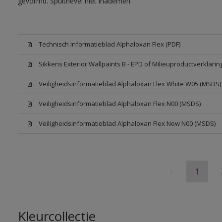
gevormd. Spuitnevel niet inademen.
Technisch Informatieblad Alphaloxan Flex (PDF)
Sikkens Exterior Wallpaints B - EPD of Milieuproductverklarin
Veiligheidsinformatieblad Alphaloxan Flex White W05 (MSDS)
Veiligheidsinformatieblad Alphaloxan Flex N00 (MSDS)
Veiligheidsinformatieblad Alphaloxan Flex New N00 (MSDS)
1
Kleurcollectie