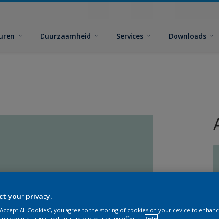
euren
Duurzaamheid
Services
Downloads
G
ct your privacy.
 “Accept All Cookies”, you agree to the storing of cookies on your device to enhanc
analyze site usage, and assist in our marketing efforts.
Info