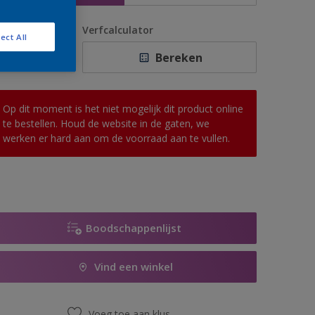
antal
Verfcalculator
ect All
Bereken
Op dit moment is het niet mogelijk dit product online
te bestellen. Houd de website in de gaten, we
werken er hard aan om de voorraad aan te vullen.
Boodschappenlijst
Vind een winkel
Voeg toe aan klus