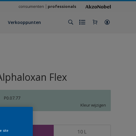
consumenten
professionals
Verkooppunten
Alphaloxan Flex
P0.07.77
Kleur wijzigen
rootte
e site
2,5 L
10 L