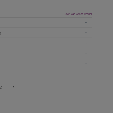
Download Adobe Reader
g
2