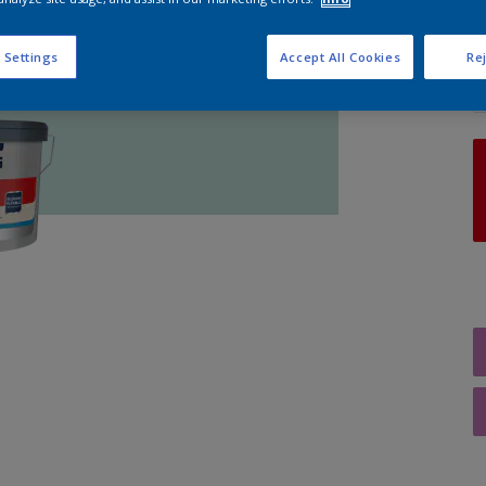
A
 Settings
Accept All Cookies
Rej