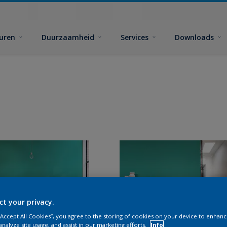
euren
Duurzaamheid
Services
Downloads
ct your privacy.
 “Accept All Cookies”, you agree to the storing of cookies on your device to enhanc
analyze site usage, and assist in our marketing efforts.
Info