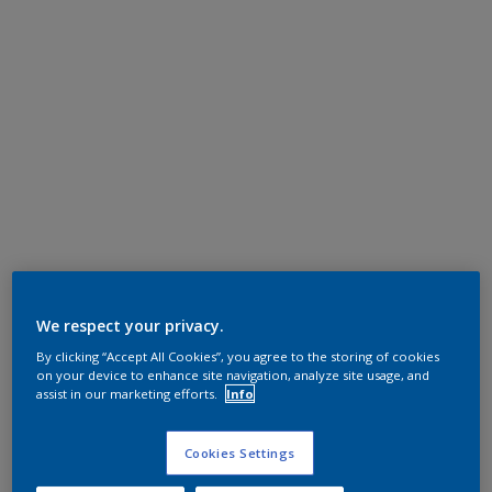
We respect your privacy.
By clicking “Accept All Cookies”, you agree to the storing of cookies
on your device to enhance site navigation, analyze site usage, and
assist in our marketing efforts.
Info
Cookies Settings