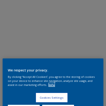
We respect your privacy.
By clicking “Accept All Cookies”, you agree to the storing of cookies
on your device to enhance site navigation, analyze site usage, and
assist in our marketing efforts.
Info
Cookies Settings