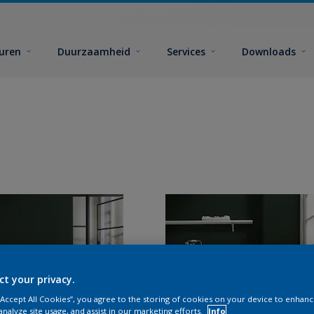
euren
Duurzaamheid
Services
Downloads
ct your privacy.
 “Accept All Cookies”, you agree to the storing of cookies on your device to enhanc
analyze site usage, and assist in our marketing efforts.
Info