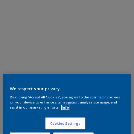
We respect your privacy.
By clicking “Accept All Cookies”, you agree to the storing of cookies
on your device to enhance site navigation, analyze site usage, and
assist in our marketing efforts.
Info
Cookies Settings