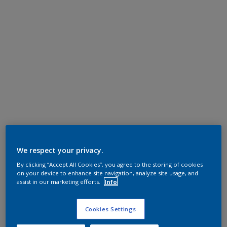
We respect your privacy.
By clicking “Accept All Cookies”, you agree to the storing of cookies
on your device to enhance site navigation, analyze site usage, and
assist in our marketing efforts.
Info
Cookies Settings