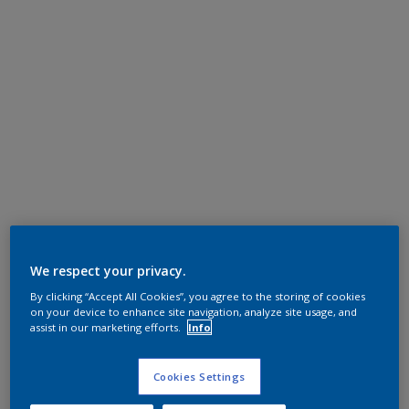
We respect your privacy.
By clicking “Accept All Cookies”, you agree to the storing of cookies
on your device to enhance site navigation, analyze site usage, and
assist in our marketing efforts.
Info
Cookies Settings