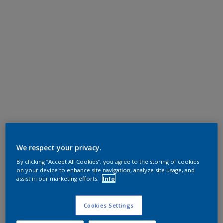
We respect your privacy.
By clicking “Accept All Cookies”, you agree to the storing of cookies
on your device to enhance site navigation, analyze site usage, and
assist in our marketing efforts.
Info
Cookies Settings