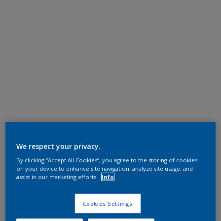
We respect your privacy.
By clicking “Accept All Cookies”, you agree to the storing of cookies
on your device to enhance site navigation, analyze site usage, and
assist in our marketing efforts.
Info
Cookies Settings