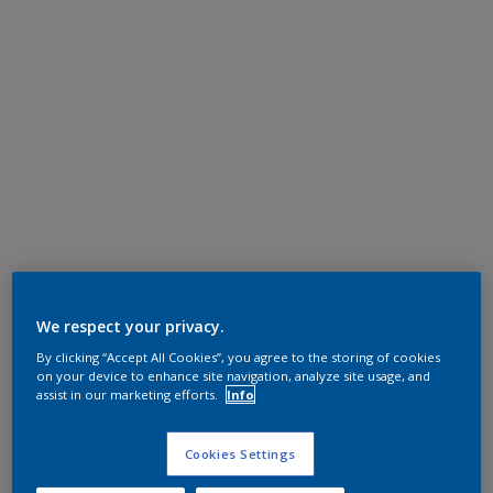
We respect your privacy.
By clicking “Accept All Cookies”, you agree to the storing of cookies
on your device to enhance site navigation, analyze site usage, and
assist in our marketing efforts.
Info
Cookies Settings