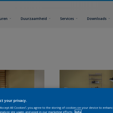
euren
Duurzaamheid
Services
Downloads
ct your privacy.
 “Accept All Cookies”, you agree to the storing of cookies on your device to enhanc
analyze site usage, and assist in our marketing efforts.
Info