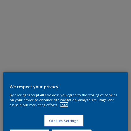
We respect your privacy.
By clicking “Accept All Cookies”, you agree to the storing of cookies
on your device to enhance site navigation, analyze site usage, and
assist in our marketing efforts.
Info
Cookies Settings