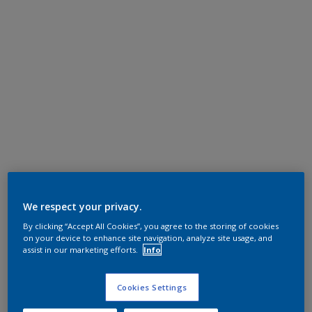
We respect your privacy.
By clicking “Accept All Cookies”, you agree to the storing of cookies
on your device to enhance site navigation, analyze site usage, and
assist in our marketing efforts.
Info
Cookies Settings