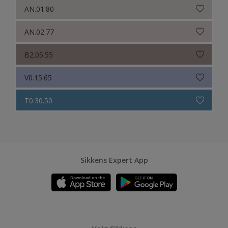
AN.01.80
AN.02.77
B2.05.55
V0.15.65
T0.30.50
Sikkens Expert App