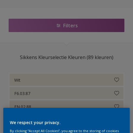
Sikkens Colour Futures 2025
Sikkens Modern Klassieke Kleuren
Filters
Sikkens 5051
Sikkens ACC naar RAL
Sikkens Kleurselectie Kleuren (89 kleuren)
Sikkens Kleurselectie Kleuren
Sikkens Kleurselectie Grijzen
Wit
Sikkens Kleurselectie Witten
F6.03.87
Sikkens Colour Futures 2024
FN.02.88
Sikkens Colour Futures 2023
F6.05.85
Sikkens Colour Futures 2022
We respect your privacy.
By clicking “Accept All Cookies”, you agree to the storing of cookies