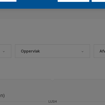
es 2023
Sikkens Kleuren van het Jaar 2026 - The Rhythm of Blues
s 2025
eke Kleuren
Oppervlak
Af
Beton
leuren
Hout
rijzen
Kunststof
itten
Metaal
en)
Steenachtig
s 2024
LUSH