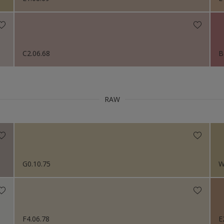
C2.06.68
B
RAW
G0.10.75
W
F4.06.78
E