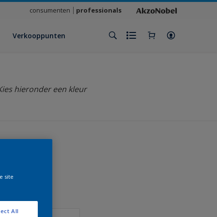
consumenten
professionals
Verkooppunten
Kies hieronder een kleur
klant
e site
ect All