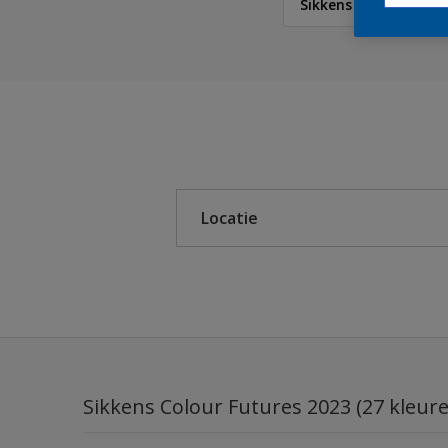
Sikkens Colour Futur
Sikkens
Sikkens Colour Future
Sikkens Modern Klassi
Locatie
Sikkens 5051
Sikkens ACC naar RAL
Binnen
Sikkens Kleurselectie K
Buiten
Sikkens Kleurselectie G
Sikkens Kleurselectie W
Sikkens Colour Futures 2023 (27 kleur
Sikkens Colour Future