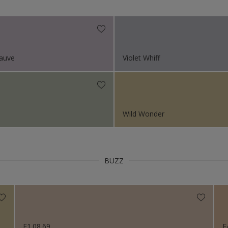
Niet van toepassing
s 2023
s 2022
s 2021
Mauve
Violet Whiff
s 2019
s 2018
Wild Wonder
BUZZ
E1.08.69
E