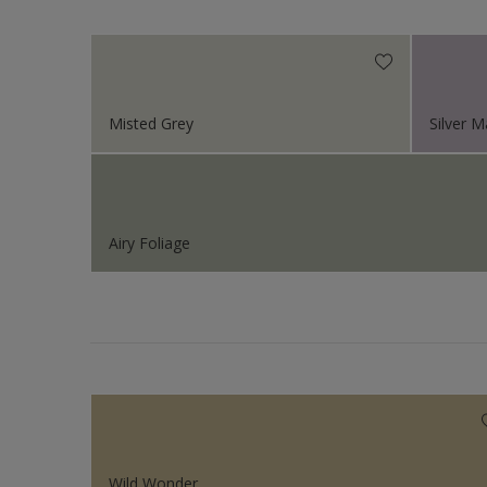
Sikkens Colour Future
Sikkens Colour Future
Sikkens Colour Future
Misted Grey
Silver 
Colour Futures 2020
Sikkens Colour Future
Sikkens Colour Future
Airy Foliage
Wild Wonder