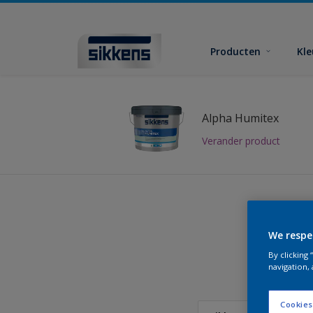
Producten
Kl
Alpha Humitex
Verander product
We respe
Vind
By clicking
navigation, 
Cookies