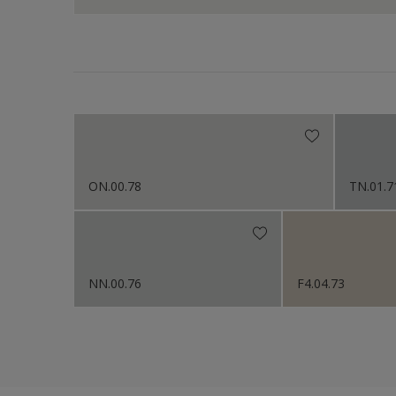
ON.00.78
TN.01.7
NN.00.76
F4.04.73