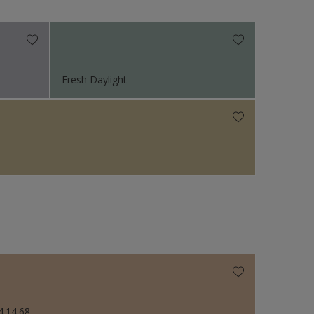
N.v.t
Fresh Daylight
4.14.68