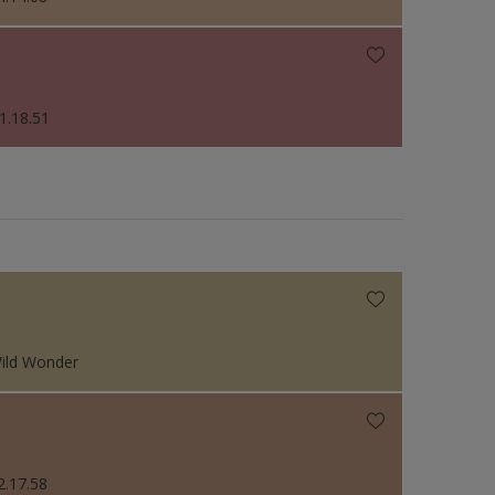
1.18.51
ild Wonder
2.17.58