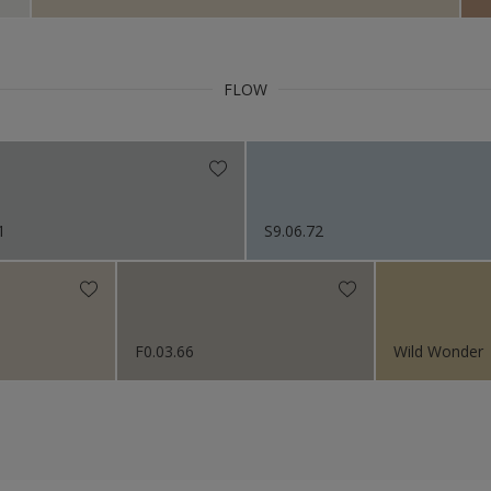
FLOW
1
S9.06.72
F0.03.66
Wild Wonder