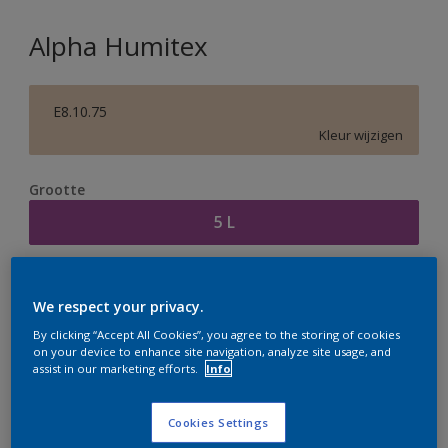
Alpha Humitex
E8.10.75
Kleur wijzigen
Grootte
5 L
Aantal
Verfcalculator
We respect your privacy.
Bereken
By clicking “Accept All Cookies”, you agree to the storing of cookies
on your device to enhance site navigation, analyze site usage, and
assist in our marketing efforts.
Info
Op dit moment is het niet mogelijk dit product online
te bestellen. Houd de website in de gaten, we werken
Cookies Settings
er hard aan om de voorraad aan te vullen.