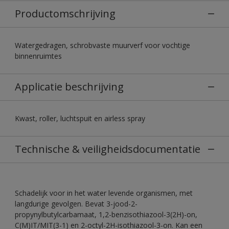
Productomschrijving
Watergedragen, schrobvaste muurverf voor vochtige
binnenruimtes
Applicatie beschrijving
Kwast, roller, luchtspuit en airless spray
Technische & veiligheidsdocumentatie
Schadelijk voor in het water levende organismen, met
langdurige gevolgen. Bevat 3-jood-2-
propynylbutylcarbamaat, 1,2-benzisothiazool-3(2H)-on,
C(M)IT/MIT(3-1) en 2-octyl-2H-isothiazool-3-on. Kan een