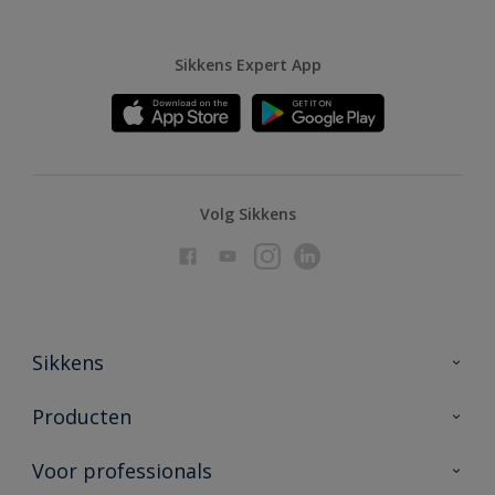
Sikkens Expert App
Volg Sikkens
Sikkens
Over Sikkens
Producten
AkzoNobel
Producten voor binnen
Voor professionals
Duurzaamheid
Producten voor buiten