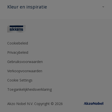
Veelgestelde vragen
Advies & service
Kleur en inspiratie
Vind je verkooppunt
Contact
Sikkens academy
Informatiebladen
Kleuren
Opdrachtgevers
Downloads
Kleurtesters
Polyfilla Pro
Kleurcollecties
Meesterhand
Kleur van het jaar
Cookiebeleid
Sikkens Center
Kleurhulpmiddelen
Privacybeleid
Kennisbank
Gebruiksvoorwaarden
Verkoopvoorwaarden
Cookie Settings
Toegankelijkheidsverklaring
Akzo Nobel N.V. Copyright © 2026