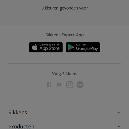
Sikkens Colour Futures 2021
0 kleuren gevonden voor
Colour Futures 2020
Sikkens Colour Futures 2019
Sikkens Expert App
Sikkens Colour Futures 2018
Volg Sikkens
Sikkens
Over Sikkens
Producten