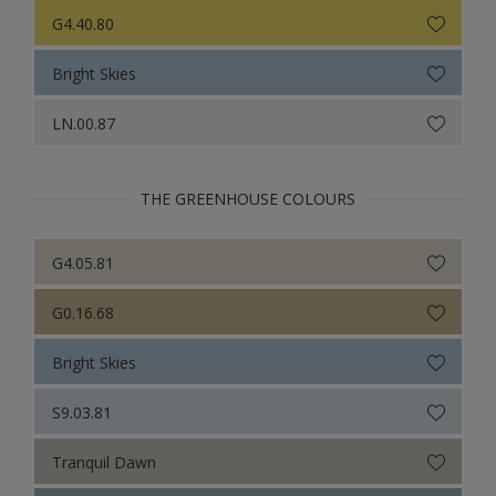
G4.40.80
Bright Skies
LN.00.87
THE GREENHOUSE COLOURS
G4.05.81
G0.16.68
Bright Skies
S9.03.81
Tranquil Dawn