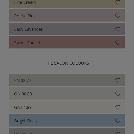
Fine Cream
Poetic Pink
Lady Lavender
Sweet Sunset
THE SALON COLOURS
FN.02.77
ON.00.83
GN.01.89
Bright Skies
ON.01.70