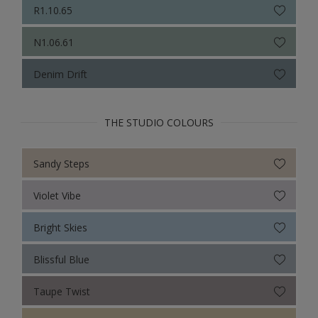
R1.10.65
N1.06.61
Denim Drift
THE STUDIO COLOURS
Sandy Steps
Violet Vibe
Bright Skies
Blissful Blue
Taupe Twist