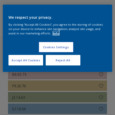
Sikkens 5051
We respect your privacy.
Sikkens ACC naar RAL
Filters
By clicking “Accept All Cookies”, you agree to the storing of cookies
on your device to enhance site navigation, analyze site usage, and
Sikkens Kleurselectie Kleuren
assist in our marketing efforts.
Info
Sikkens Kleurselectie Grijzen
Cookies Settings
Sikkens Colour Futures 2022 (32 kleuren)
Sikkens Kleurselectie Witten
THE WORKSHOP COLOURS
Accept All Cookies
Reject All
Sikkens Colour Futures 2022
Sikkens Colour Futures 2021
B6.05.73
Colour Futures 2020
F9.20.70
Sikkens Colour Futures 2019
J3.14.63
Sikkens Colour Futures 2018
S7.19.59