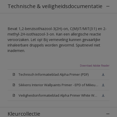
Technische & veiligheidsdocumentatie
Bevat 1,2-benzisothiazool-3(2H)-on, C(M)IT/MIT(3:1) en 2-
methyl-2H-isothiazool-3-on. Kan een allergische reactie
veroorzaken. Let op! Bij verneveling kunnen gevaarlijke
inhaleerbare druppels worden gevormd. Spuitnevel niet
inademen.
Download Adobe Reader
Technisch Informatieblad Alpha Primer (PDF)
Sikkens Interior Wallpaints Primer - EPD of Milieuproductverklaring
Veiligheidsinformatieblad Alpha Primer White W05 (MSDS)
Kleurcollectie