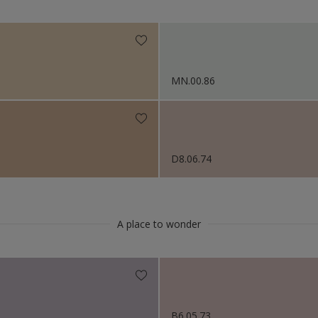
Niet van toepassing
s 2019
s 2018
MN.00.86
8
D8.06.74
A place to wonder
9
B6.05.73