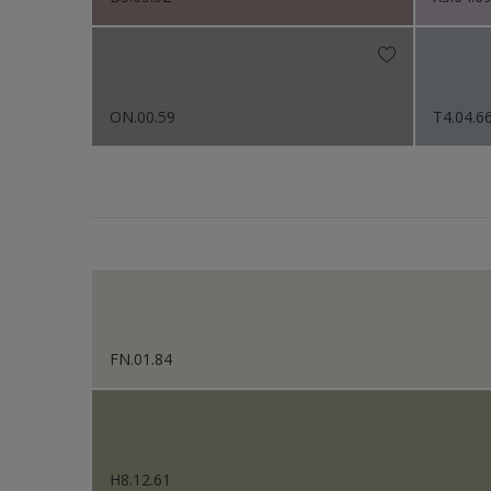
ON.00.59
T4.04.6
FN.01.84
H8.12.61