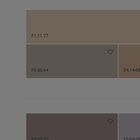
Sikkens Colour Future
Sikkens Colour Future
F1.11.77
F0.06.64
E4.14.6
B5.05.52
X5.04.6