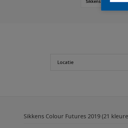
Sikkens Colour Futur
Sikkens
Sikkens Modern Klassi
Sikkens 5051
Sikkens ACC naar RAL
Locatie
Sikkens Kleurselectie K
Sikkens Kleurselectie G
Binnen
Sikkens Kleurselectie W
Buiten
Sikkens Colour Future
Sikkens Colour Future
Sikkens Colour Futures 2019 (21 kleur
Colour Futures 2020