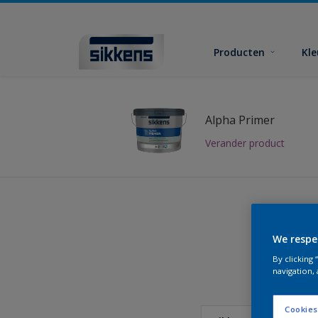
Producten
Kl
Alpha Primer
Verander product
We respe
Vind
By clicking
navigation, 
Cookies