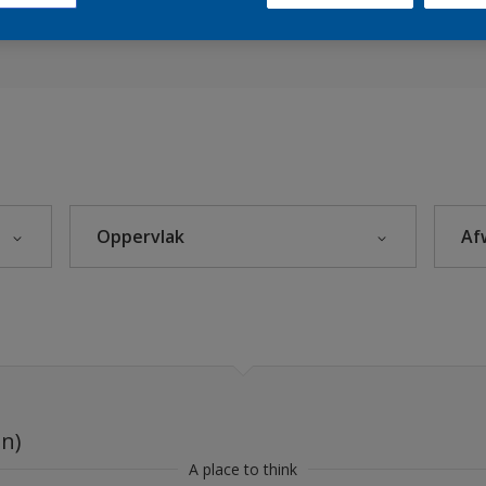
es 2019
eke Kleuren
Oppervlak
Af
leuren
rijzen
Beton
itten
Hout
s 2022
Kunststof
s 2021
Metaal
en)
Steenachtig
A place to think