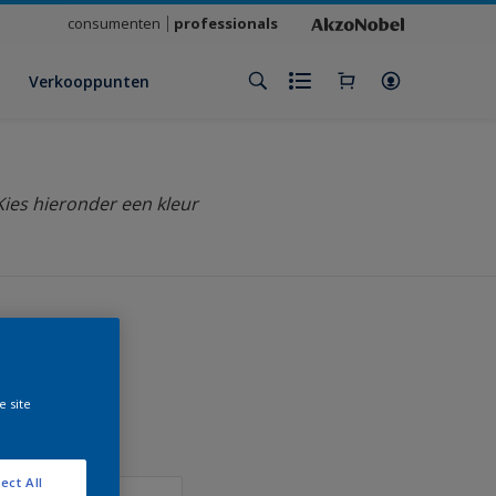
consumenten
professionals
Verkooppunten
Kies hieronder een kleur
klant
e site
ect All