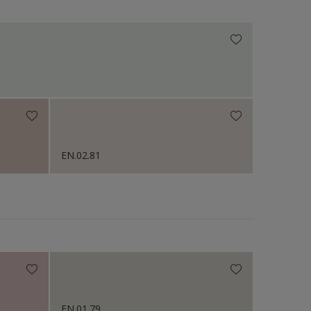
N.v.t
EN.02.81
FN.01.79