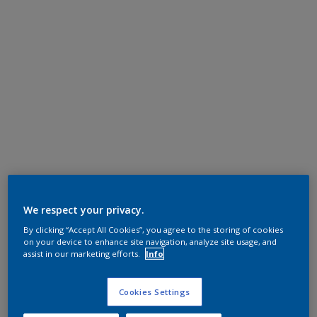
We respect your privacy.
By clicking “Accept All Cookies”, you agree to the storing of cookies
on your device to enhance site navigation, analyze site usage, and
assist in our marketing efforts.
Info
Cookies Settings