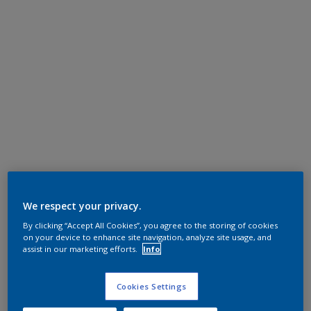
We respect your privacy.
By clicking “Accept All Cookies”, you agree to the storing of cookies
on your device to enhance site navigation, analyze site usage, and
assist in our marketing efforts.
Info
Cookies Settings