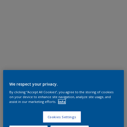
We respect your privacy.
By clicking “Accept All Cookies”, you agree to the storing of cookies
on your device to enhance site navigation, analyze site usage, and
assist in our marketing efforts.
Info
Cookies Settings