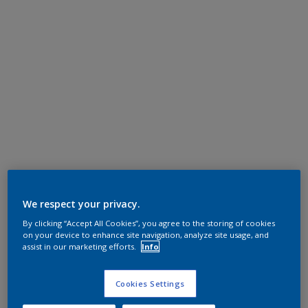
We respect your privacy.
By clicking “Accept All Cookies”, you agree to the storing of cookies
on your device to enhance site navigation, analyze site usage, and
assist in our marketing efforts.
Info
Cookies Settings