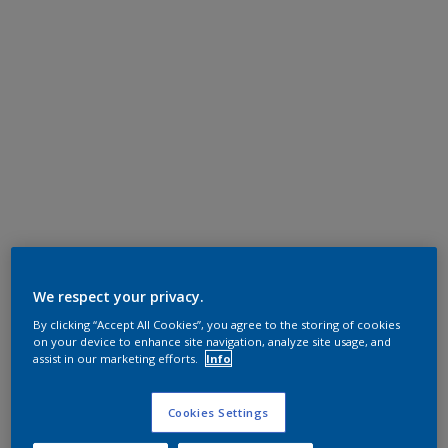
We respect your privacy.
By clicking “Accept All Cookies”, you agree to the storing of cookies
on your device to enhance site navigation, analyze site usage, and
assist in our marketing efforts.
Info
Cookies Settings