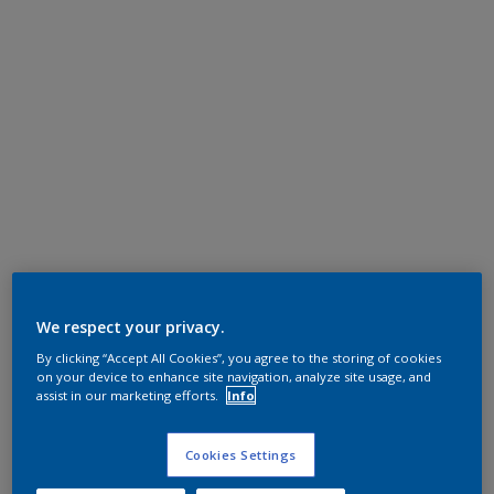
We respect your privacy.
By clicking “Accept All Cookies”, you agree to the storing of cookies
on your device to enhance site navigation, analyze site usage, and
assist in our marketing efforts.
Info
Cookies Settings