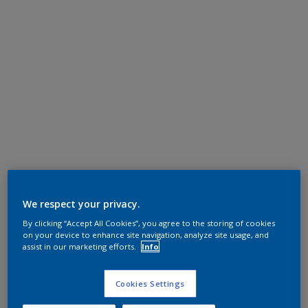
We respect your privacy.
By clicking “Accept All Cookies”, you agree to the storing of cookies
on your device to enhance site navigation, analyze site usage, and
assist in our marketing efforts.
Info
Cookies Settings