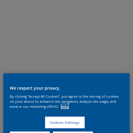
We respect your privacy.
By clicking “Accept All Cookies”, you agree to the storing of cookies
on your device to enhance site navigation, analyze site usage, and
assist in our marketing efforts.
Info
Cookies Settings