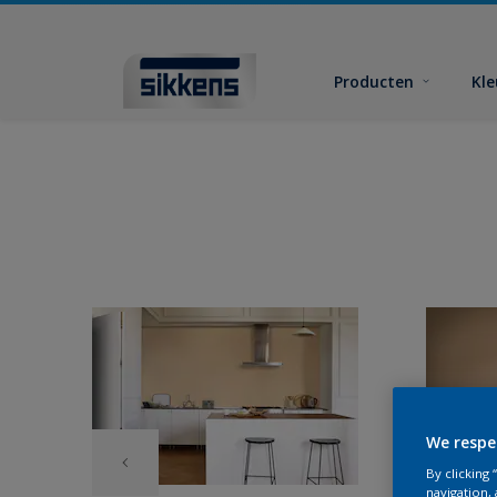
Producten
Kl
We respe
By clicking
navigation, 