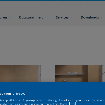
euren
Duurzaamheid
Services
Downloads
ct your privacy.
 “Accept All Cookies”, you agree to the storing of cookies on your device to enhanc
analyze site usage, and assist in our marketing efforts.
Info