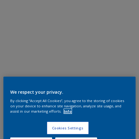
We respect your privacy.
By clicking “Accept All Cookies”, you agree to the storing of cookies
on your device to enhance site navigation, analyze site usage, and
assist in our marketing efforts.
Info
Cookies Settings