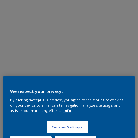
We respect your privacy.
By clicking “Accept All Cookies”, you agree to the storing of cookies
on your device to enhance site navigation, analyze site usage, and
assist in our marketing efforts.
Info
Cookies Settings