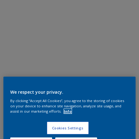
We respect your privacy.
By clicking “Accept All Cookies”, you agree to the storing of cookies
on your device to enhance site navigation, analyze site usage, and
assist in our marketing efforts.
Info
Cookies Settings