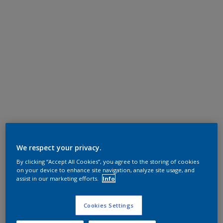
We respect your privacy.
By clicking “Accept All Cookies”, you agree to the storing of cookies
on your device to enhance site navigation, analyze site usage, and
assist in our marketing efforts.
Info
Cookies Settings