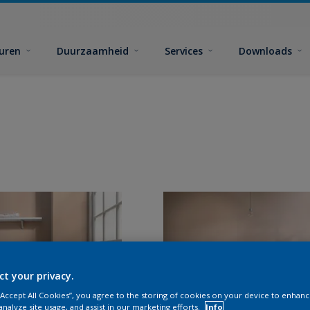
euren
Duurzaamheid
Services
Downloads
ct your privacy.
 “Accept All Cookies”, you agree to the storing of cookies on your device to enhanc
analyze site usage, and assist in our marketing efforts.
Info