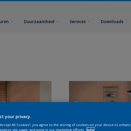
euren
Duurzaamheid
Services
Downloads
ct your privacy.
 “Accept All Cookies”, you agree to the storing of cookies on your device to enhanc
analyze site usage, and assist in our marketing efforts.
Info