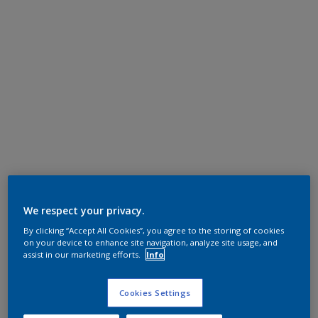
We respect your privacy.
By clicking “Accept All Cookies”, you agree to the storing of cookies
on your device to enhance site navigation, analyze site usage, and
assist in our marketing efforts.
Info
Cookies Settings