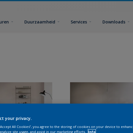
euren
Duurzaamheid
Services
Downloads
ct your privacy.
 “Accept All Cookies”, you agree to the storing of cookies on your device to enhanc
analyze site usage, and assist in our marketing efforts.
Info