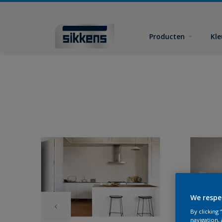
Producten
Kl
We respe
By clicking
navigation, 