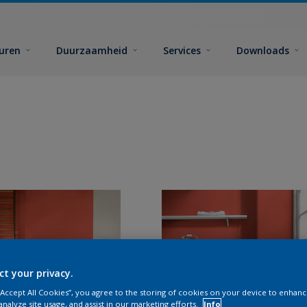
euren
Duurzaamheid
Services
Downloads
ct your privacy.
 “Accept All Cookies”, you agree to the storing of cookies on your device to enhanc
analyze site usage, and assist in our marketing efforts.
Info