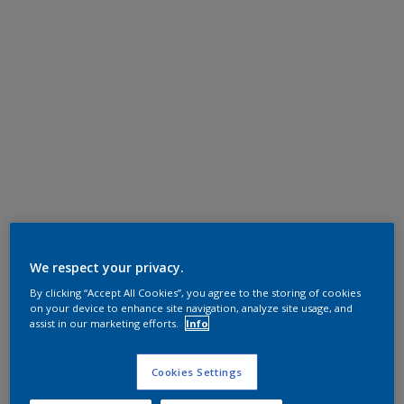
We respect your privacy.
By clicking “Accept All Cookies”, you agree to the storing of cookies
on your device to enhance site navigation, analyze site usage, and
assist in our marketing efforts.
Info
Cookies Settings