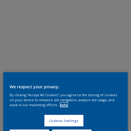
We respect your privacy.
By clicking “Accept All Cookies”, you agree to the storing of cookies
on your device to enhance site navigation, analyze site usage, and
assist in our marketing efforts.
Info
Cookies Settings