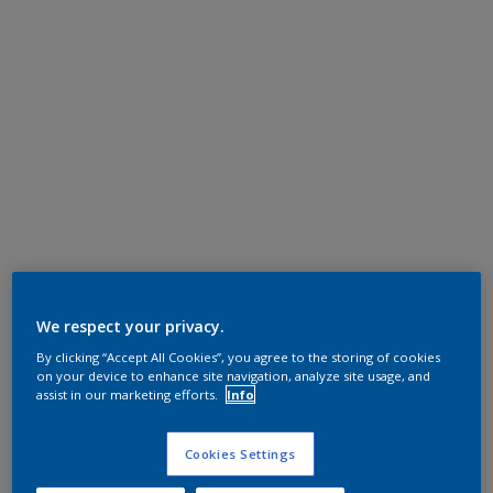
We respect your privacy.
By clicking “Accept All Cookies”, you agree to the storing of cookies
on your device to enhance site navigation, analyze site usage, and
assist in our marketing efforts.
Info
Cookies Settings