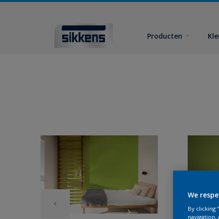
Producten
Kl
We respe
By clicking
navigation, 