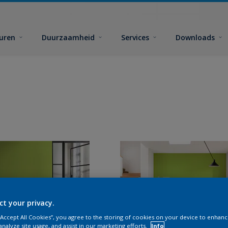
euren
Duurzaamheid
Services
Downloads
ct your privacy.
 “Accept All Cookies”, you agree to the storing of cookies on your device to enhanc
analyze site usage, and assist in our marketing efforts.
Info