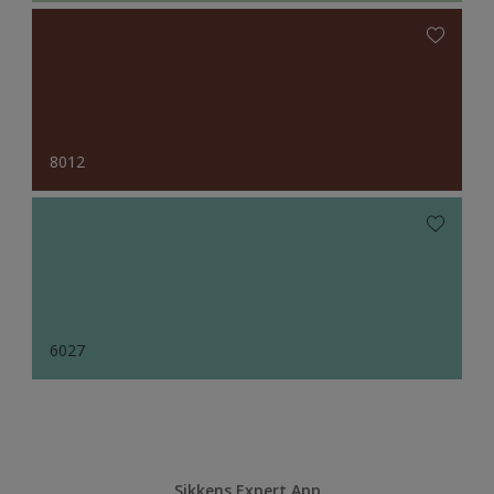
8012
6027
Sikkens Expert App