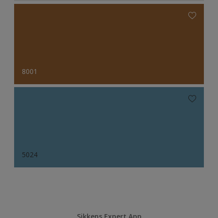
8001
5024
Sikkens Expert App